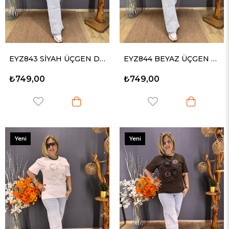
EYZ843 SİYAH ÜÇGEN DERİLİ VE BONCUK İŞLEMELİ PENYE TİŞORT
EYZ844 BEYAZ ÜÇGEN DERİLİ VE BONCUK İŞLEMELİ PENYE TİŞORT
₺749,00
₺749,00
Yeni
Yeni
Ürün
Ürün