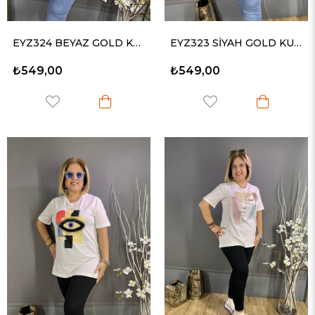
EYZ324 BEYAZ GOLD KUŞ BASKILI TİŞÖRT
EYZ323 SİYAH GOLD KUŞ BASKILI TİŞÖRT
₺549,00
₺549,00