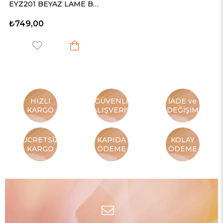
EYZ201 BEYAZ LAME BASKILI PENYE TİŞÖRT
₺749,00
HIZLI
GÜVENLİ
İADE ve
KARGO
ALIŞVERİŞ
DEĞİŞİM
ÜCRETSİZ
KAPIDA
KOLAY
KARGO
ÖDEME
ÖDEME