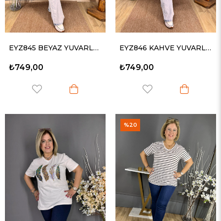
EYZ845 BEYAZ YUVARLAK İNCİLİ PENYE TİŞORT
EYZ846 KAHVE YUVARLAK İNCİLİ PENYE TİŞORT
₺749,00
₺749,00
%20