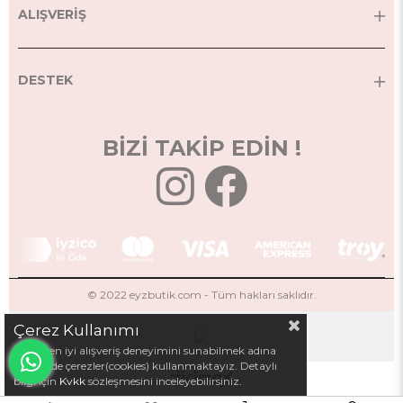
ALIŞVERİŞ
DESTEK
BİZİ TAKİP EDİN !
© 2022 eyzbutik.com - Tüm hakları saklıdır.
Çerez Kullanımı
Sizlere en iyi alışveriş deneyimini sunabilmek adına
sitemizde çerezler(cookies) kullanmaktayız. Detaylı
bilgi için
Kvkk
sözleşmesini inceleyebilirsiniz.