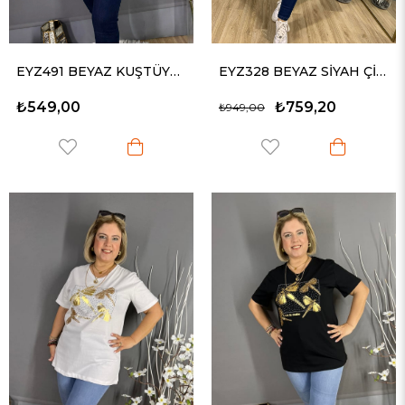
EYZ491 BEYAZ KUŞTÜYÜ BASKILI PENYE TİŞÖRT
EYZ328 BEYAZ SİYAH ÇİZGİLİ BASİC TİŞÖRT
₺549,00
₺759,20
₺949,00