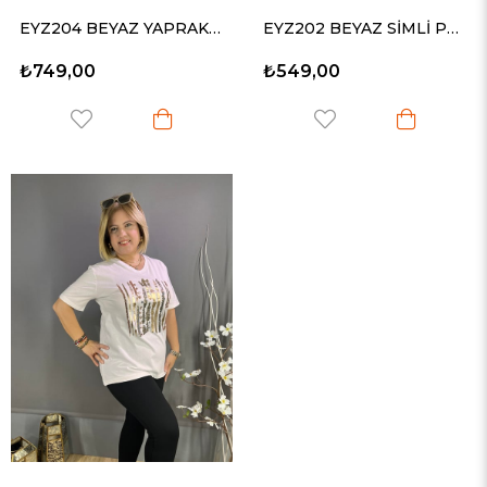
EYZ204 BEYAZ YAPRAK TAŞLI TİŞÖRT
EYZ202 BEYAZ SİMLİ PÜSKÜLLÜ PENYE TİŞÖRT
₺749,00
₺549,00