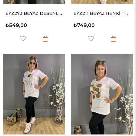
EYZ273 BEYAZ DESENLİ GÖZ BASKILI TİŞÖRT
EYZ211 BEYAZ RENKİ TAŞLI YÜZ DESENLİ TİŞÖRT
₺549,00
₺749,00