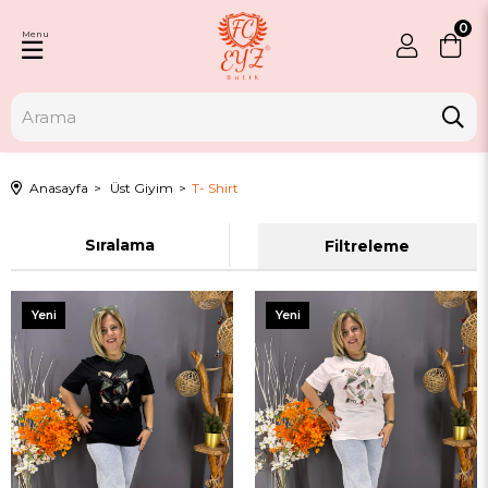
0
Menu
Anasayfa
Üst Giyim
T- Shirt
Sıralama
Filtreleme
Yeni
Yeni
Ürün
Ürün