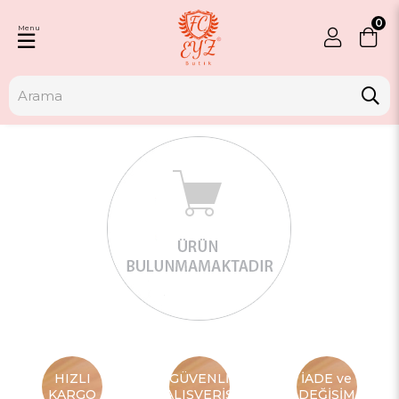
0
Menu
HIZLI
GÜVENLİ
İADE ve
KARGO
ALIŞVERİŞ
DEĞİŞİM