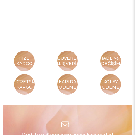
HIZLI
GÜVENLİ
İADE ve
KARGO
ALIŞVERİŞ
DEĞİŞİM
ÜCRETSİZ
KAPIDA
KOLAY
KARGO
ÖDEME
ÖDEME