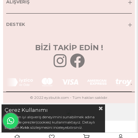
ALIŞVERİŞ
DESTEK
BİZİ TAKİP EDİN !
© 2022 eyzbutik.com - Tüm hakları saklıdır.
Çerez Kullanımı
Sizlere en iyi alışveriş deneyimini sunabilmek adına
sitemizde çerezler(cookies) kullanmaktayız. Detaylı
bilgi için
Kvkk
sözleşmesini inceleyebilirsiniz.